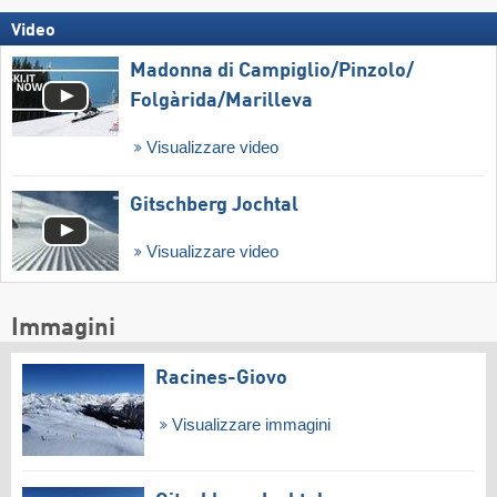
Video
Madonna di Campiglio/​Pinzolo/​
Folgàrida/​Marilleva
Visualizzare video
Gitschberg Jochtal
Visualizzare video
Immagini
Racines-Giovo
Visualizzare immagini