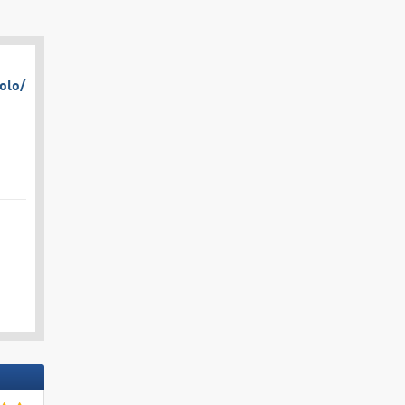
olo/​