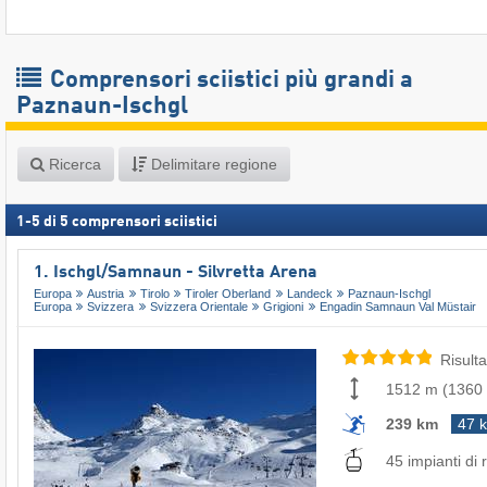
Comprensori sciistici più grandi a
Paznaun-Ischgl
Ricerca
Delimitare regione
1
-
5
di
5
comprensori sciistici
1. Ischgl/​Samnaun - Silvretta Arena
Europa
Austria
Tirolo
Tiroler Oberland
Landeck
Paznaun-Ischgl
Europa
Svizzera
Svizzera Orientale
Grigioni
Engadin Samnaun Val Müstair
Risulta
1512 m
(
1360
239 km
47 
45 impianti di r