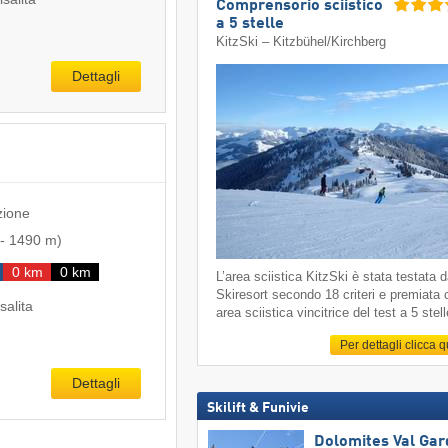
Comprensorio sciistico
a 5 stelle
KitzSki – Kitzbühel/​Kirchberg
Dettagli
zione
-
1490 m
)
0 km
0 km
L’area sciistica KitzSki è stata testata 
Skiresort secondo 18 criteri e premiata
salita
area sciistica vincitrice del test a 5 stell
Per dettagli clicca 
Dettagli
Skilift & Funivie
Dolomites Val Ga