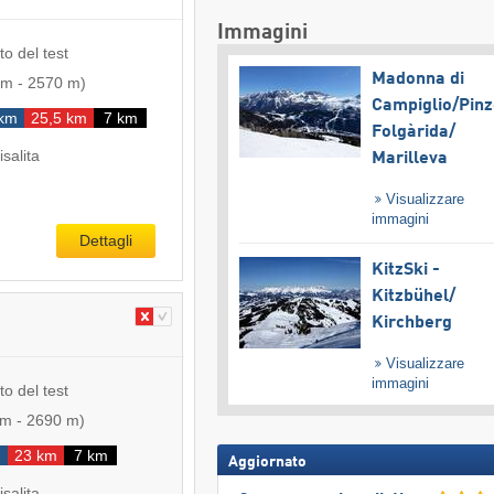
Immagini
to del test
Madonna di
 m
-
2570 m
)
Campiglio/​Pinz
 km
25,5 km
7 km
Folgàrida/​
isalita
Marilleva
Visualizzare
immagini
Dettagli
KitzSki -
Kitzbühel/​
Kirchberg
Visualizzare
immagini
to del test
 m
-
2690 m
)
23 km
7 km
Aggiornato
isalita