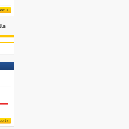
one
lla
port