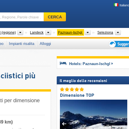
Italian
Comprensorio
CERCA
sciistico,
Regione,
Parole
Grandi regioni
Distretti
Regioni turistiche
Cate
d (regione)
Landeck
Paznaun-Ischgl
Seleziona
chiave
eo
Impianti risalita
Alloggi
…
Suggeriment
per
vacanza
Hotels: Paznaun-Ischgl
sciistica
istici più
Il meglio delle recensioni
Dimensione TOP
ati per dimensione
39 km)