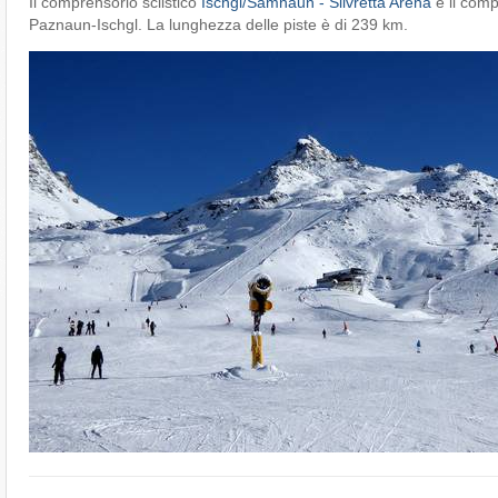
Il comprensorio sciistico
Ischgl/​Samnaun - Silvretta Arena
è il comp
Paznaun-Ischgl. La lunghezza delle piste è di 239 km.