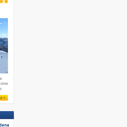
da
 come
e.
qui
rdena