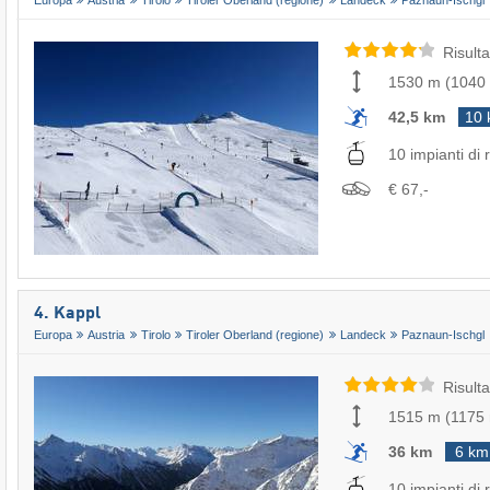
Risulta
1530 m
(
1040
42,5 km
10
10 impianti di r
€ 67,-
4. Kappl
Europa
Austria
Tirolo
Tiroler Oberland (regione)
Landeck
Paznaun-Ischgl
Risulta
1515 m
(
1175
36 km
6 km
10 impianti di r