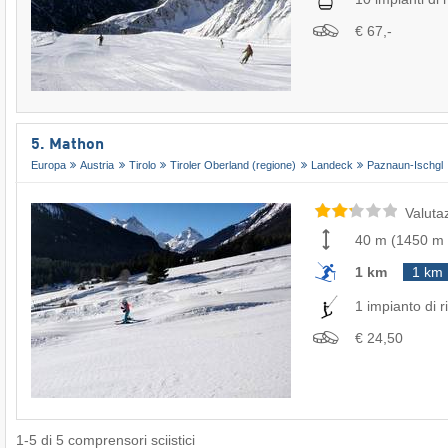
€ 67,-
5. Mathon
Europa
Austria
Tirolo
Tiroler Oberland (regione)
Landeck
Paznaun-Ischgl
Valuta
40 m
(
1450 m
1 km
1 km
1 impianto di ri
€ 24,50
1
-
5
di
5
comprensori sciistici