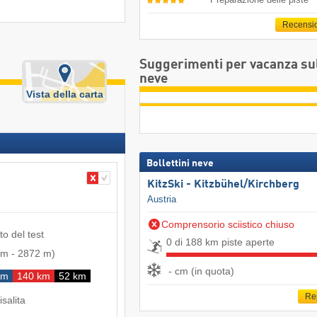
Recensi
Suggerimenti per vacanza su
neve
Vista della carta
Bollettini neve
KitzSki - Kitzbühel/​Kirchberg
Austria
Comprensorio sciistico chiuso
to del test
0 di 188 km piste aperte
 m
-
2872 m
)
- cm (in quota)
km
140 km
52 km
Re
isalita