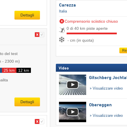
Carezza
Italia
Dettagli
Comprensorio sciistico chiuso
0 di 40 km piste aperte
- cm (in quota)
Re
to del test
m
-
2300 m
)
Video
25 km
12 km
Gitschberg Jochta
salita
Visualizzare video
Dettagli
Obereggen
Visualizzare video