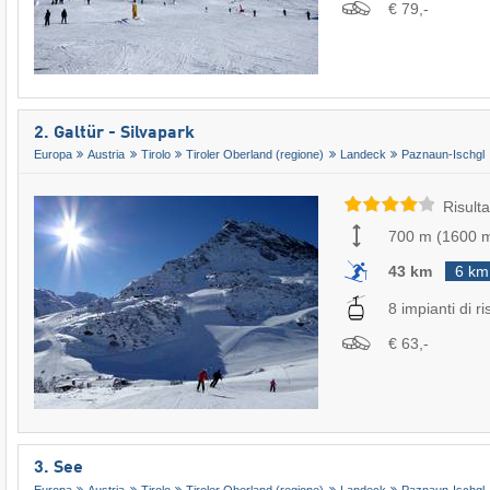
€ 79,-
2. Galtür - Silvapark
Europa
Austria
Tirolo
Tiroler Oberland (regione)
Landeck
Paznaun-Ischgl
Risulta
700 m
(
1600 
43 km
6 km
8 impianti di ri
€ 63,-
3. See
Europa
Austria
Tirolo
Tiroler Oberland (regione)
Landeck
Paznaun-Ischgl