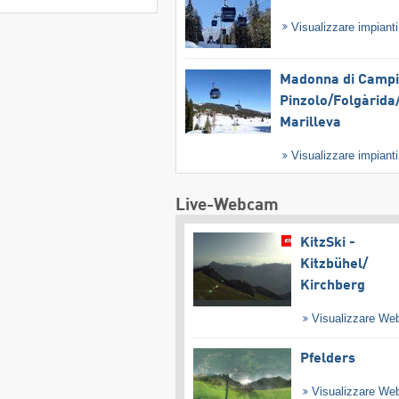
Visualizzare impiant
Madonna di Campig
Pinzolo/​Folgàrida/
Marilleva
Visualizzare impiant
Live-Webcam
KitzSki -
Kitzbühel/​
Kirchberg
Visualizzare W
Pfelders
Visualizzare W