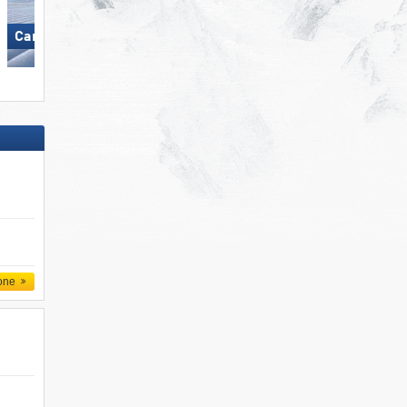
Carezza
KitzSki - Kitzbühel/​Kirchberg
one