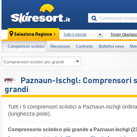
skiresort
Seleziona Regione
Tutto il mondo
...
Tiroler Oberlan
Comprensori sciistici
Recensioni
Confronto
Bollettini neve
Met
Paznaun-Ischgl: Comprensori sci
grandi
Tutti i 5 comprensori sciistici a Paznaun-Ischgl ordin
(lunghezza piste).
Comprensorio sciistico più grande a Paznaun-Ischgl (2