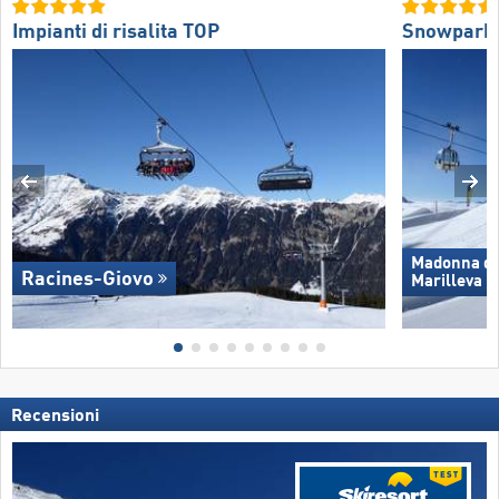
Impianti di risalita TOP
Snowpark
Madonna di 
Racines-Giovo
Marilleva
Recensioni