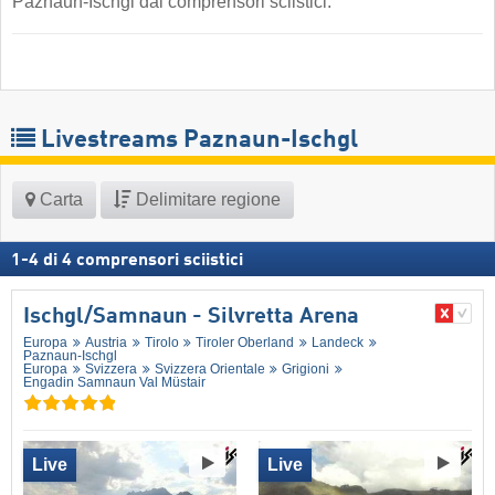
Paznaun-Ischgl dai comprensori sciistici.
Livestreams Paznaun-Ischgl
Carta
Delimitare regione
1
-
4
di
4
comprensori sciistici
Ischgl/​Samnaun - Silvretta Arena
Europa
Austria
Tirolo
Tiroler Oberland
Landeck
Paznaun-Ischgl
Europa
Svizzera
Svizzera Orientale
Grigioni
Engadin Samnaun Val Müstair
Live
Live