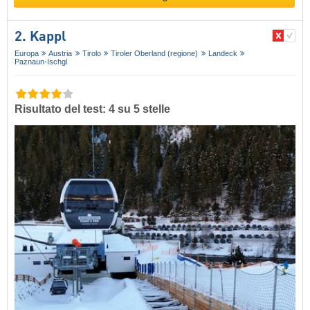
2. Kappl
Europa
Austria
Tirolo
Tiroler Oberland (regione)
Landeck
Paznaun-Ischgl
Risultato del test: 4 su 5 stelle