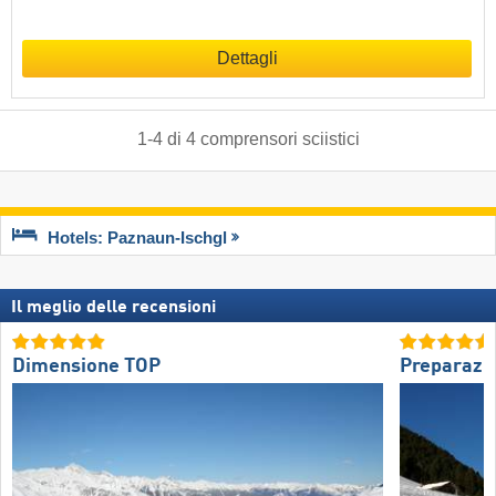
Dettagli
1
-
4
di
4
comprensori sciistici
Hotels: Paznaun-Ischgl
Il meglio delle recensioni
Dimensione TOP
Preparazio