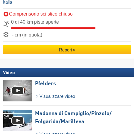
Italia
Comprensorio sciistico chiuso
0 di 40 km piste aperte
- cm (in quota)
Report
Video
Pfelders
Visualizzare video
Madonna di Campiglio/​Pinzolo/​
Folgàrida/​Marilleva