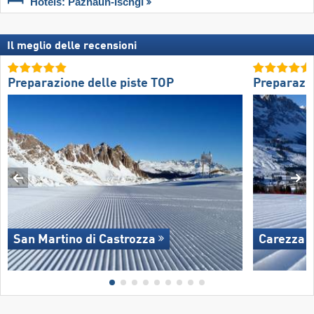
Hotels: Paznaun-Ischgl
Il meglio delle recensioni
Preparazione delle piste TOP
Preparazio
San Martino di Castrozza
Carezza