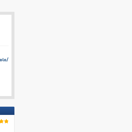
olo/​