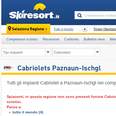
skiresort
Seleziona Regione
Tutto il mondo
...
Tiroler Oberlan
Comprensori sciistici
Recensioni
Confronto
Bollettini neve
Met
Cabriolets Paznaun-Ischgl
Tutti gli impianti Cabriolet a Paznaun-Ischgl nei compr
Spiacenti, in questa regione non sono presenti funivie Cabri
sciistici.
Passa a:
tutto il mondo
(4)