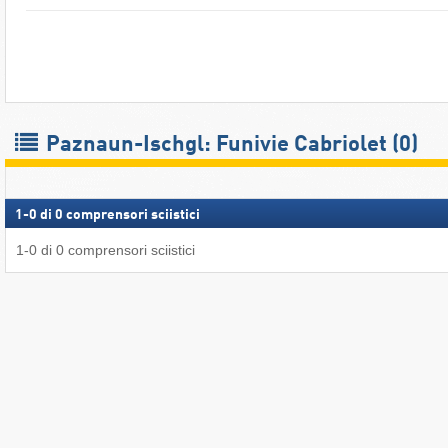
Paznaun-Ischgl: Funivie Cabriolet (0)
1
-
0
di
0
comprensori sciistici
1
-
0
di
0
comprensori sciistici