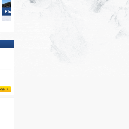
Pfelders
Racines-Giovo
one