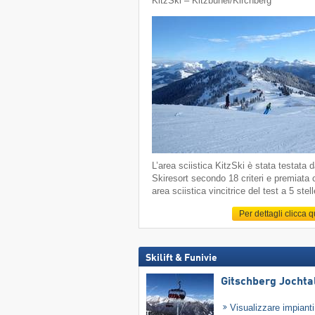
KitzSki – Kitzbühel/​Kirchberg
L’area sciistica KitzSki è stata testata 
Skiresort secondo 18 criteri e premiata
area sciistica vincitrice del test a 5 stell
Per dettagli clicca 
Skilift & Funivie
Gitschberg Jochta
Visualizzare impiant