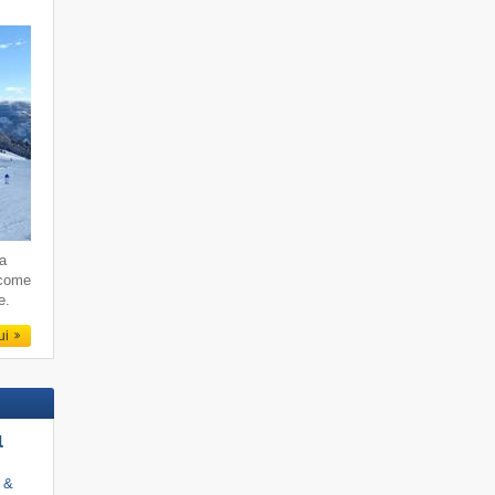
da
 come
e.
qui
l
i &