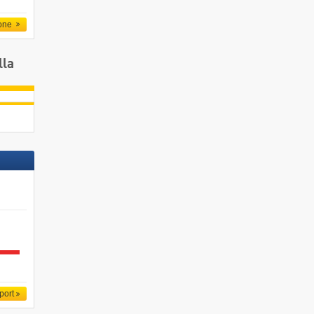
one
lla
port