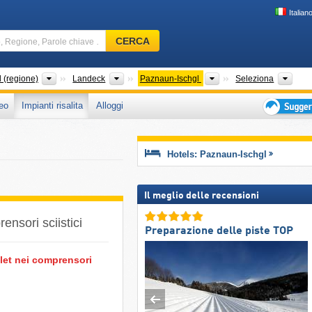
Italian
Comprensorio
CERCA
sciistico,
Regione,
Parole
Grandi regioni
Distretti
Regioni turistiche
Cate
d (regione)
Landeck
Paznaun-Ischgl
Seleziona
chiave
eo
Impianti risalita
Alloggi
…
Suggeriment
per
vacanza
Hotels: Paznaun-Ischgl
sciistica
Il meglio delle recensioni
ensori sciistici
Preparazione delle piste TOP
olet nei comprensori