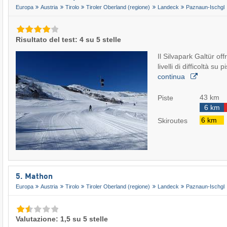
Europa
Austria
Tirolo
Tiroler Oberland (regione)
Landeck
Paznaun-Ischgl
Risultato del test: 4 su 5 stelle
Il Silvapark Galtür offr
livelli di difficoltà s
continua
43 km
Piste
6 km
6 km
Skiroutes
5. Mathon
Europa
Austria
Tirolo
Tiroler Oberland (regione)
Landeck
Paznaun-Ischgl
Valutazione: 1,5 su 5 stelle