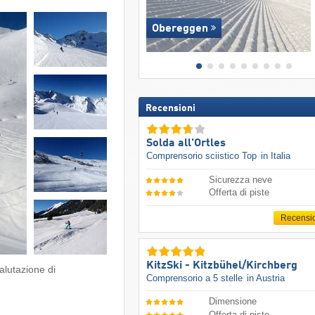
Obereggen
Recensioni
Solda all'Ortles
Comprensorio sciistico Top
in Italia
Sicurezza neve
Offerta di piste
Recensi
KitzSki - Kitzbühel/​Kirchberg
alutazione di
Comprensorio a 5 stelle
in Austria
Dimensione
Offerta di piste