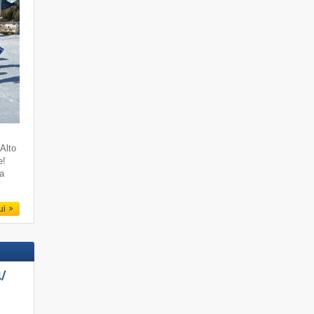
 Alto
e!
ia
qui
/​