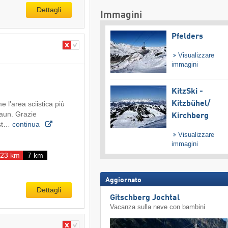
Dettagli
Immagini
Pfelders
Visualizzare
immagini
KitzSki -
Kitzbühel/​
e l’area sciistica più
naun. Grazie
Kirchberg
est…
continua
Visualizzare
immagini
23 km
7 km
Aggiornato
Dettagli
Gitschberg Jochtal
Vacanza sulla neve con bambini