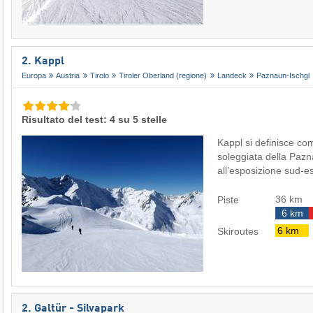
2. Kappl
Europa
Austria
Tirolo
Tiroler Oberland (regione)
Landeck
Paznaun-Ischgl
Risultato del test: 4 su 5 stelle
Kappl si definisce com
soleggiata della Paz
all’esposizione sud-
36 km
Piste
6 km
6 km
Skiroutes
2. Galtür - Silvapark