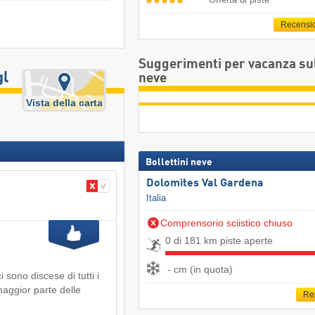
Recensi
Suggerimenti per vacanza su
gl
neve
Vista della carta
Bollettini neve
Dolomites Val Gardena
Italia
Comprensorio sciistico chiuso
0 di 181 km piste aperte
- cm (in quota)
i sono discese di tutti i
a maggior parte delle
Re