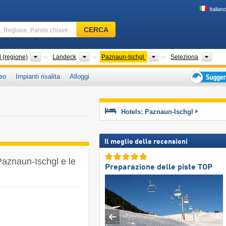
Italian
Comprensorio
CERCA
sciistico,
Regione,
Parole
Grandi regioni
Distretti
Regioni turistiche
Cate
d (regione)
Landeck
Paznaun-Ischgl
Seleziona
chiave
eo
Impianti risalita
Alloggi
…
Suggeriment
per
vacanza
Hotels: Paznaun-Ischgl
sciistica
Il meglio delle recensioni
 Paznaun-Ischgl e le
Preparazione delle piste TOP