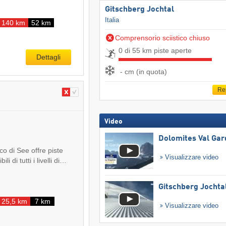
Gitschberg Jochtal
Italia
140 km
52 km
Comprensorio sciistico chiuso
0 di 55 km piste aperte
Dettagli
- cm (in quota)
Re
Video
Dolomites Val Ga
co di See offre piste
Visualizzare video
li di tutti i livelli di…
Gitschberg Jochta
25,5 km
7 km
Visualizzare video