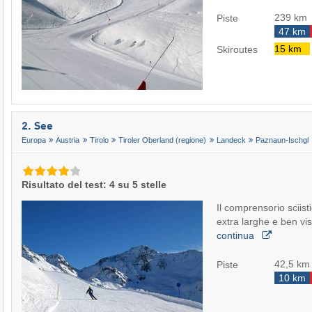
239 km
Piste
47 km
15 km
Skiroutes
2. See
Europa
Austria
Tirolo
Tiroler Oberland (regione)
Landeck
Paznaun-Ischgl
Risultato del test: 4 su 5 stelle
Il comprensorio sciisti
extra larghe e ben visibi
continua
42,5 km
Piste
10 km