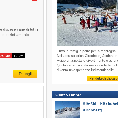
e discese varie di tutti i
u piste perfettamente…
Tutta la famiglia parte per la montagna.
25 km
12 km
Nell’area sciistica Gitschberg Jochtal in
Adige vi aspettano divertimento e azion
Qui la vacanza sulla neve con la famigl
diventa un’esperienza indimenticabile.
Dettagli
Per dettagli clicca 
Skilift & Funivie
KitzSki - Kitzbühel
Kirchberg