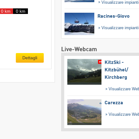
Visualizzare impiant
0 km
0 km
Racines-Giovo
Visualizzare impiant
Live-Webcam
Dettagli
KitzSki -
Kitzbühel/​
Kirchberg
Visualizzare W
Carezza
Visualizzare W