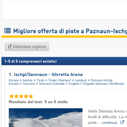
Migliore offerta di piste a Paznaun-Isch
Delimitare regione
1
-
5
di
5
comprensori sciistici
1. Ischgl/​Samnaun - Silvretta Arena
Europa
Austria
Tirolo
Tiroler Oberland
Landeck
Paznaun-Ischgl
Europa
Svizzera
Svizzera Orientale
Grigioni
Engadin Samnaun Val Müstair
Risultato del test: 5 su 5 stelle
Nella Silvretta Arena c
livelli di difficoltà. L
piste…
continua