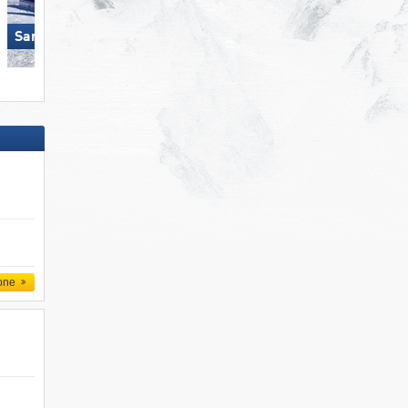
San Martino di Castrozza
Pfelders
one