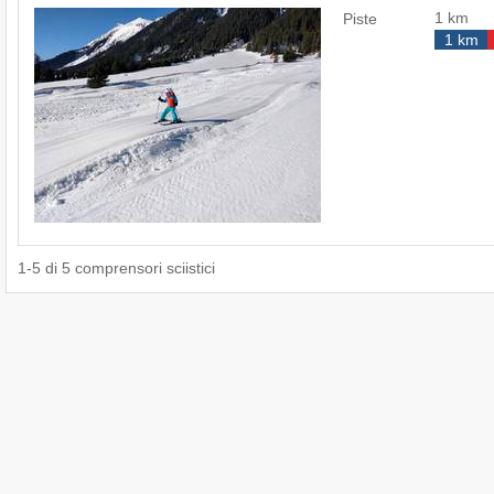
1 km
Piste
1 km
1
-
5
di
5
comprensori sciistici