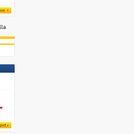
one
lla
port