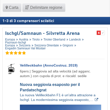
Carta
Delimitare regione
1
-
3
di
3
comprensori sciistici
Ischgl/​Samnaun - Silvretta Arena
Europa
Austria
Tirolo
Tiroler Oberland
Landeck
Paznaun-Ischgl
Europa
Svizzera
Svizzera Orientale
Grigioni
Engadin Samnaun Val Müstair
Velilleckbahn (AnnoCostruz. 2019)
6pers.| Seggiovia ad alta velocità (ad agganc.
autom.) con cupola di prot. e riscald. sedile
Nuova seggiovia esaposto per il
Pardatschgrat
La nuova Velilleckbahn F1 è un'altra attrazione a
Ischgl. La modernissima seggiovia esaposto,…