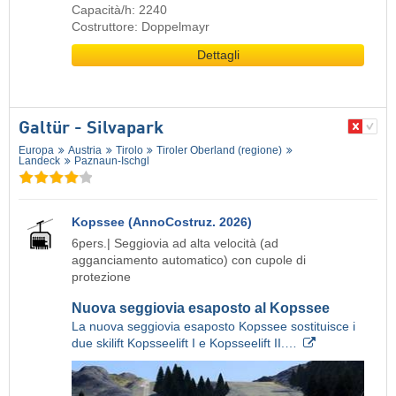
Capacità/h: 2240
Costruttore: Doppelmayr
Dettagli
Galtür - Silvapark
Europa
Austria
Tirolo
Tiroler Oberland (regione)
Landeck
Paznaun-Ischgl
Kopssee (AnnoCostruz. 2026)
6pers.| Seggiovia ad alta velocità (ad
agganciamento automatico) con cupole di
protezione
Nuova seggiovia esaposto al Kopssee
La nuova seggiovia esaposto Kopssee sostituisce i
due skilift Kopsseelift I e Kopsseelift II.…