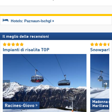
Hotels: Paznaun-Ischgl
Il meglio delle recensioni
Impianti di risalita TOP
Snowpark
Madonna di 
Racines-Giovo
Marilleva