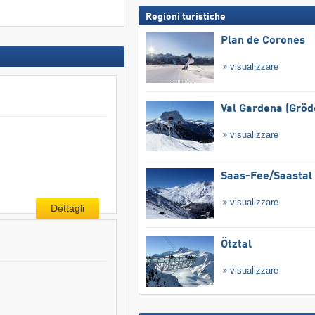
Regioni turistiche
Plan de Corones
visualizzare
Val Gardena (Gröd
visualizzare
Saas-Fee/​Saastal
visualizzare
Dettagli
Ötztal
visualizzare