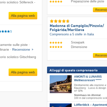
Preparazione delle piste
io sciistico Söllereck -
Recensi
Alla pagina web
Madonna di Campiglio/​Pinzolo/​
Folgàrida/​Marilleva
S
Comprensorio a 5 stelle
in Italia
Snowpark
tamente sulle piste ·
Dimensione
linarie ·
Recensione
Recensi
rio sciistico Gitschberg
Alloggi di questo comprensorio
Alla pagina web
AMONTI & LUNARIS
Wellnessresort *****
Direttamente alla stazione a 
Klausberg · Lusso & design 
m² SPA
Steinhaus im Ahrntal
·
100 m dal comprensorio scii
Löfflerblick – Apartmen