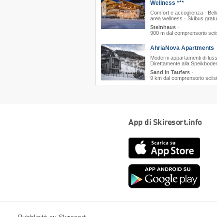
Wellness ***
Comfort e accoglienza · Bell
area wellness · Skibus gratu
Steinhaus
·
900 m dal comprensorio scii
AhriaNova Apartments
Moderni appartamenti di luss
Direttamente alla Speikbod
Sand in Taufers
·
9 km dal comprensorio sciis
App di Skiresort.info
App
Store
Goog
play
Pubblicità su Skiresort