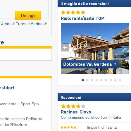
Il meglio delle recensioni
Dettagli
Ristoranti/baite TOP
Val di Tures e Aurina
ve
Dolomites Val Gardena
rstdorf
Recensioni
veniente · Sport Spa ·
Racines-Giovo
Comprensorio sciistico Top
in Italia
rio sciistico Fellhorn/​
tdorf/​Riezlern
Impianti di risalita