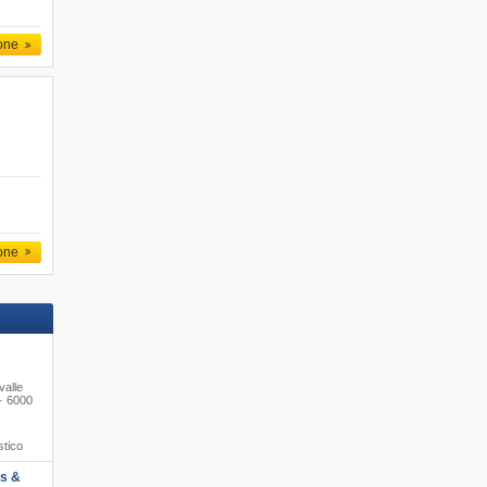
one
one
valle
· 6000
stico
ts &