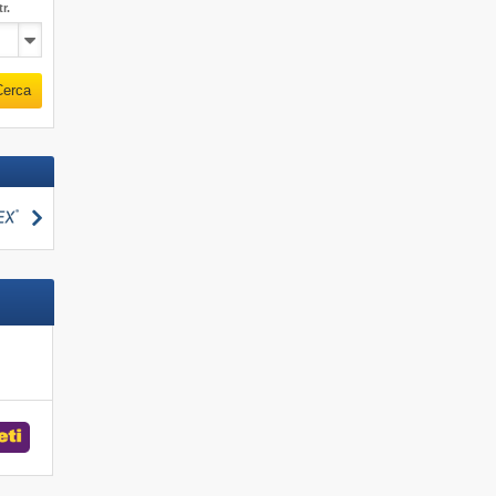
r.
Cerca
Cerca
Webcam
te K2
Jochkofel