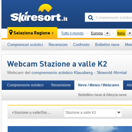
skiresort
Continenti
Seleziona Regione
Tutto il mondo
Europa
Italia
Questo comprensorio sciistico è presente an
Comprensori sciistici
Recensioni
Confronto
Bollettini neve
Met
Alpi Italiane
,
Italia Settentrionale
,
Alpi Orient
Webcam Stazione a valle K2
Webcam del
comprensorio sciistico Klausberg - Skiworld Ahrntal
Comprensorio sciistico
Recensione
Neve / Meteo / Webcams
All
Bollettino neve & Altezza neve
Stazione a valle/Ste…