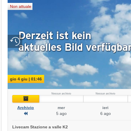
Non attuale
gio 4 giu | 01:46
Nessun archivio
Nessun archivio
Archivio
Archivio
mer
ieri
Archivio
5 ago
6 ago
Livecam Stazione a valle K2