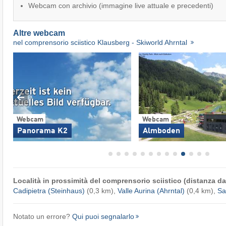
Webcam con archivio (immagine live attuale e precedenti)
Altre webcam
nel comprensorio sciistico Klausberg - Skiworld Ahrntal
Webcam
Webcam
Panorama K2
Almboden
Località in prossimità del comprensorio sciistico (distanza dal
Cadipietra (Steinhaus)
(0,3 km),
Valle Aurina (Ahrntal)
(0,4 km),
Sa
Notato un errore?
Qui puoi segnalarlo