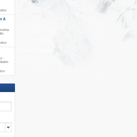
stico
ts &
issima
ito
stico
o ·
enbahn
tico