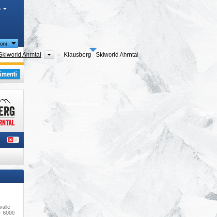
o
oni
oni turistiche
Altro
Skiworld Ahrntal
Klausberg - Skiworld Ahrntal
i
valle
· 6000