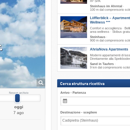
m² SPA
Steinhaus im Ahrntal
·
100 m dal comprensorio scii
Löfflerblick – Apartmen
Wellness ***
Comfort e accoglienza · Bell
area wellness · Skibus gratu
Steinhaus
·
900 m dal comprensorio scii
AhriaNova Apartments
Moderni appartamenti di luss
Direttamente alla Speikbod
Sand in Taufers
·
9 km dal comprensorio sciis
Cerca struttura ricettiva
Arrivo - Partenza
Nessun archivio
oggi
7 ago
Destinazione - scegliere