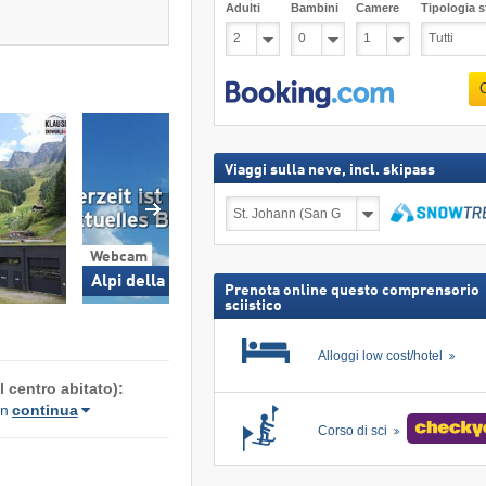
Adulti
Bambini
Camere
Tipologia st
Viaggi sulla neve, incl. skipass
Viaggi
sulla
neve,
Cerca
incl.
Webcam
Webcam
skipass
Alpi della Zillertal
Stazione a mon
Prenota online questo comprensorio
sciistico
Alloggi low cost/hotel
 centro abitato):
n
continua
Corso di sci