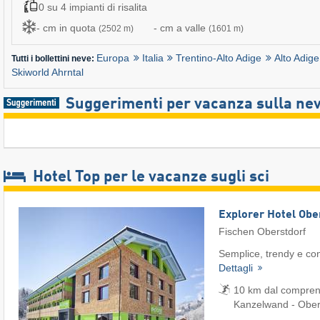
0 su 4 impianti di risalita
- cm in quota
- cm a valle
(2502 m)
(1601 m)
Europa
Italia
Trentino-Alto Adige
Alto Adige
Tutti i bollettini neve:
Skiworld Ahrntal
Suggerimenti per vacanza sulla ne
Hotel Top per le vacanze sugli sci
Explorer Hotel Obe
Fischen Oberstdorf
Semplice, trendy e con
Dettagli
10 km dal comprenso
Kanzelwand - Obers