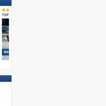
TOP per famiglie e bambini
Snowparks TOP
Gitschberg Jochtal
San Martino di Castrozza